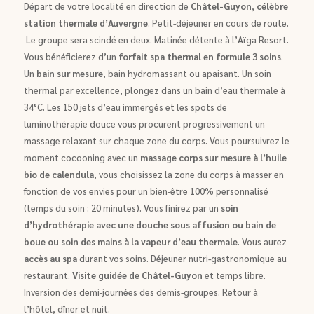
Départ de votre localité en direction de
Châtel-Guyon
,
célèbre
station thermale d’Auvergne
. Petit-déjeuner en cours de route.
Le groupe sera scindé en deux. Matinée détente à l’Aïga Resort.
Vous bénéficierez d’un
forfait spa thermal en formule 3 soins
.
Un
bain sur mesure
, bain hydromassant ou apaisant. Un soin
thermal par excellence, plongez dans un bain d’eau thermale à
34°C. Les 150 jets d’eau immergés et les spots de
luminothérapie douce vous procurent progressivement un
massage relaxant sur chaque zone du corps. Vous poursuivrez le
moment cocooning avec un
massage corps sur mesure à l’huile
bio de calendula
, vous choisissez la zone du corps à masser en
fonction de vos envies pour un bien-être 100% personnalisé
(temps du soin : 20 minutes). Vous finirez par un
soin
d’hydrothérapie avec une douche sous affusion ou bain de
boue ou soin des mains à la vapeur d’eau thermale
. Vous aurez
accès au spa
durant vos soins. Déjeuner nutri-gastronomique au
restaurant.
Visite guidée de Châtel-Guyon
et temps libre.
Inversion des demi-journées des demis-groupes. Retour à
l’hôtel, dîner et nuit.