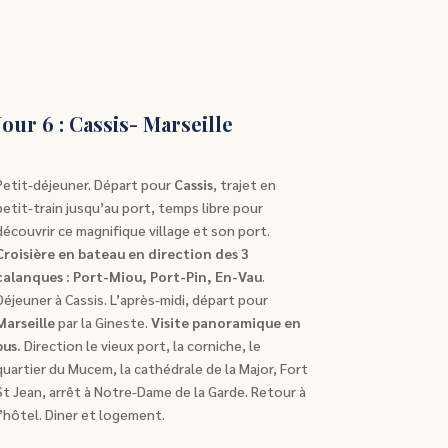
Jour 6 : Cassis- Marseille
Petit-déjeuner. Départ pour
Cassis
, trajet en
petit-train jusqu’au port, temps libre pour
découvrir ce magnifique village et son port.
Croisière en bateau en direction des 3
calanques : Port-Miou, Port-Pin, En-Vau
.
Déjeuner à Cassis. L’après-midi, départ pour
Marseille
par la Gineste.
Visite panoramique en
bus.
Direction le vieux port, la corniche, le
quartier du Mucem, la cathédrale de la Major, Fort
St Jean, arrêt à Notre-Dame de la Garde. Retour à
l’hôtel. Diner et logement.