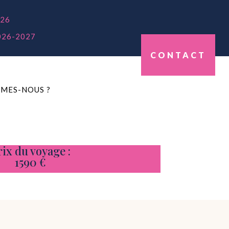
26
026-2027
CONTACT
MES-NOUS ?
rix du voyage :
1590 €