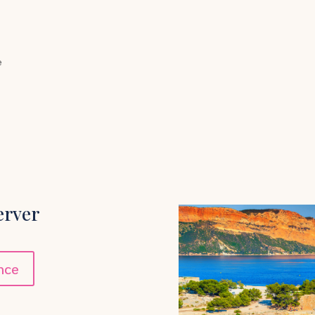
e
erver
nce