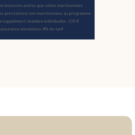
es boissons autres que celles mentionnées
es prestations non mentionnées au programme
e supplément chambre individuelle : 330 €
’assurance annulation 4% du tarif