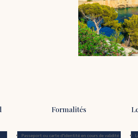
d
Formalités
L
Passeport ou carte d’identité en cours de validité
L