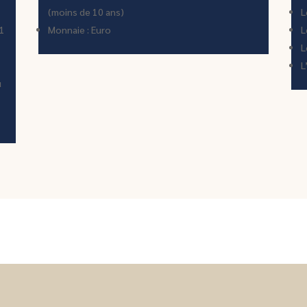
(moins de 10 ans)
L
 1
Monnaie : Euro
L
L
L
u