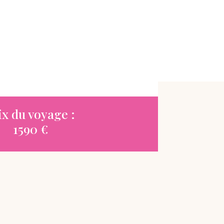
ix du voyage :
1590 €