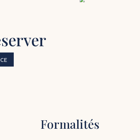
éserver
NCE
Formalités