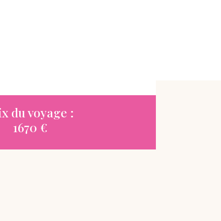
ix du voyage :
1670 €