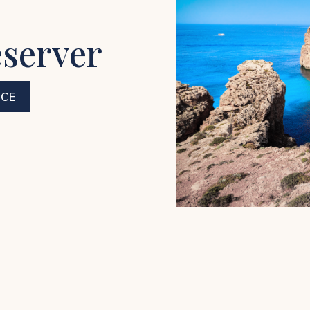
éserver
NCE