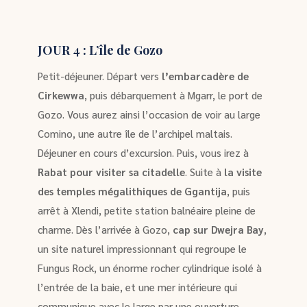
JOUR 4 : L’île de Gozo
Petit-déjeuner. Départ vers
l’embarcadère de
Cirkewwa
, puis débarquement à Mgarr, le port de
Gozo. Vous aurez ainsi l’occasion de voir au large
Comino, une autre île de l’archipel maltais.
Déjeuner en cours d’excursion. Puis, vous irez à
Rabat pour visiter sa citadelle
. Suite à
la visite
des temples mégalithiques de Ggantija
, puis
arrêt à Xlendi, petite station balnéaire pleine de
charme. Dès l’arrivée à Gozo,
cap sur Dwejra Bay
,
un site naturel impressionnant qui regroupe le
Fungus Rock, un énorme rocher cylindrique isolé à
l’entrée de la baie, et une mer intérieure qui
communique avec le large par une ouverture