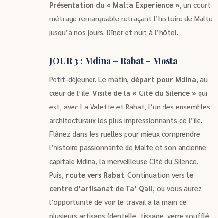
Présentation du « Malta Experience »
, un court
métrage remarquable retraçant l’histoire de Malte
jusqu’à nos jours. Dîner et nuit à l’hôtel.
JOUR 3 : Mdina – Rabat – Mosta
Petit-déjeuner. Le matin,
départ pour Mdina
, au
cœur de l’île.
Visite de la « Cité du Silence »
qui
est, avec La Valette et Rabat, l’un des ensembles
architecturaux les plus impressionnants de l’île.
Flânez dans les ruelles pour mieux comprendre
l’histoire passionnante de Malte et son ancienne
capitale Mdina, la merveilleuse Cité du Silence.
Puis,
route vers Rabat
. Continuation vers
le
centre d’artisanat de Ta’ Qali
, où vous aurez
l’opportunité de voir le travail à la main de
plusieurs artisans (dentelle, tissage, verre soufflé