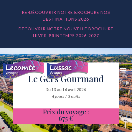
RE-DÉCOUVRIR NOTRE BROCHURE NOS
DESTINATIONS 2026
DÉCOUVRIR NOTRE NOUVELLE BROCHURE
HIVER-PRINTEMPS 2026-2027
Le Gers Gourmand
Du 13 au 16 avril 2026
4 jours / 3 nuits
Prix du voyage :
675 €