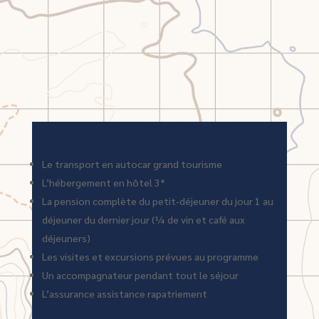
Le prix du voyage comprend
Le transport en autocar grand tourisme
L’hébergement en hôtel 3*
La pension complète du petit-déjeuner du jour 1 au
déjeuner du dernier jour (¼ de vin et café aux
déjeuners)
Les visites et excursions prévues au programme
Un accompagnateur pendant tout le séjour
L’assurance assistance rapatriement