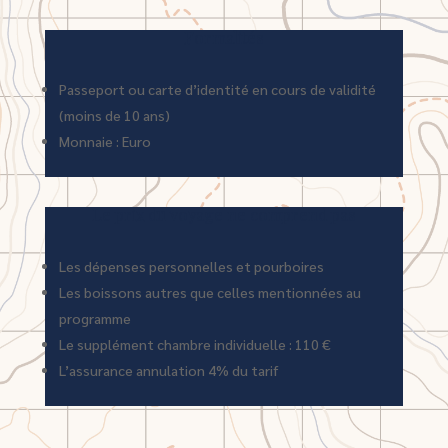
Formalités
Passeport ou carte d’identité en cours de validité
(moins de 10 ans)
Monnaie : Euro
Le prix du voyage ne comprend pas
Les dépenses personnelles et pourboires
Les boissons autres que celles mentionnées au
programme
Le supplément chambre individuelle : 110 €
L’assurance annulation 4% du tarif